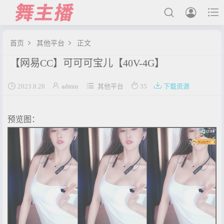



首页
其他平台
正文


【网易CC】可可可宝儿【40V-4G】
最新发布





2023.8.28
admin
其他平台
35
下载资源
国内主播
国外主播
预览图：
主播合集
充值&解压说明
用户中心
会员登陆