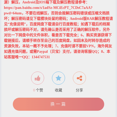
源）解压，Android及IOS端下载及解压教程请参考：
https://pan.baidu.com/s/1adSz-MCiEcPT_7CDsC7aAA?
pwd=64um，不要在线解压，否则会报解压密码错误或压缩文档损
坏；解压密码请见下载模块处留的密码；Android版RAR解压教程请
见“充值说明”，百度网盘下载请自行百度教程；如遇下载后的档案
损坏或解压密码不对，请先确认是否采用了正确的解压软件，另外
对比一下网盘中的文件体积，看是否下载完全；6、购买资源获得下
载链接后，请顺手转存至自己的百度网盘，如因未及时转存造成的
资源失效，本站一概不予处理；7、充值时请不要挂VPN，海外网友
如遇充值问题，或需Paypal（贝宝）支付，请咨询客服QQ；8、本
站客服唯一QQ：1344747531
0
个赞
收藏
分享
换一篇