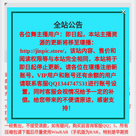
×
当前页面关联资源下载!
需花费20积分购买
全站公告
黄金包年VIP和至尊包年VIP可免费下载！
各位舞主播用户：即日起，本站主播资
登录后下载
源的更新将移至璟播：
http://jinpic.store/，该站内容、售价和
该资源没有添加描述！
阅读权限等与本站完全相同，本站将于
即日起停止更新。请各位在璟播注册新
账号，VIP用户和账号还有余额的用户
请注意以下几条：1、本站所有图包及视频均以压缩包形式存储于百
度网盘，购买前请先确认能下载百度网盘资源；提取码在打开下载
请联系客服QQ1344747531进行账号设
链接时自动复制，在百度网盘页面直接粘贴就好了；2、购买前请先
置，同时客服会视情况给予一定的补
充值或升级VIP，充值教程请见菜单栏的“充值&解压说明”或首页第
偿。给您带来的不便请原谅，感谢支
一个帖子；3、本站VIP分包月、黄金包年及至尊包年三种形式；部
分视频或合集的免费下载需至尊包年VIP权限，包月与黄金包年则可
持！
打折（5折、1折）购买该类合集；为防止恶意下载，包月、黄金包
年及至尊包年VIP每日下载数分别为：20、40、60；4、资源或VIP
一经售出，不接受退款，如有疑问，购买前咨询客服QQ；5、所有
压缩包请下载后尽量使用WinRAR（手机版为RAR，特别是早期资