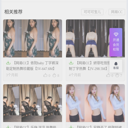
相关推荐
/
可可可宝儿
网易CC
开通
会员
权限


【网易CC】依阳baby 丁字裤深
【网易CC】妍菲吃饱饱 御姐定
客服
勒定制热舞珍藏版【5V-647.6M】
制丁字热舞【2V-298.5M】




3个月前
4个月前
0
8
0
7


【网易CC】乐嗨 温凉 热舞极
【网易CC】安静不了 极限短裙