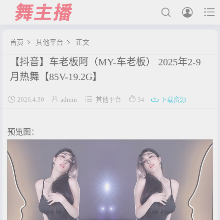



首页
其他平台
正文


【抖音】车老板阿（MY-车老板） 2025年2-9
最新发布
月热舞【85V-19.2G】
国内主播





2026.4.30
admin
其他平台
34
下载资源
国外主播
主播合集
预览图：
充值&解压说明
用户中心
会员登陆