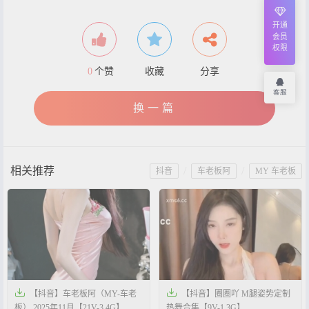
开通
会员
权限
0
个赞
收藏
分享
客服
换一篇
相关推荐
/
/
抖音
车老板阿
MY 车老板


【抖音】车老板阿（MY-车老
【抖音】圈圈吖 M腿姿势定制
板） 2025年11月【21V-3.4G】
热舞合集【9V-1.3G】