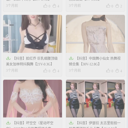




3个月前
3个月前
0
4
0
2


【抖音】脸红乔 巨乳细腰顶级
【抖音】中国舞小仙女 热舞视
美女加林特抖胸舞【21V-0.3G】
频合集【30V-12.8G】




3个月前
3个月前
0
4
0
4


【抖音】坏空空（星动坏空
【抖音】伊瑟拉 太古里街拍一