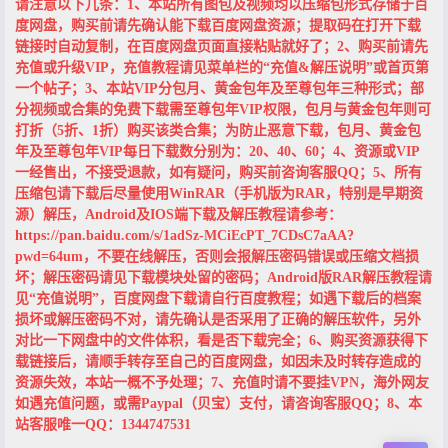
请注意以下几条：1、本站所有图包及视频均以压缩包形式存储于百
度网盘，购买前请先确认能下载百度网盘资源；提取码在打开下载
链接时自动复制，在百度网盘页面直接粘贴就好了；2、购买前请先
充值或升级VIP，充值教程请见菜单栏的“充值&解压说明”或首页第
一个帖子；3、本站VIP分包月、黄金包年及至尊包年三种形式；部
分视频或合集的免费下载需至尊包年VIP权限，包月与黄金包年则可
打折（5折、1折）购买该类合集；为防止恶意下载，包月、黄金包
年及至尊包年VIP每日下载数分别为：20、40、60；4、资源或VIP
一经售出，不接受退款，如有疑问，购买前咨询客服QQ；5、所有
压缩包请下载后尽量使用WinRAR（手机版为RAR，特别是早期资
源）解压，Android及IOS端下载及解压教程请参考：
https://pan.baidu.com/s/1adSz-MCiEcPT_7CDsC7aAA?
pwd=64um，不要在线解压，否则会报解压密码错误或压缩文档损
坏；解压密码请见下载模块处留的密码；Android版RAR解压教程请
见“充值说明”，百度网盘下载请自行百度教程；如遇下载后的档案
损坏或解压密码不对，请先确认是否采用了正确的解压软件，另外
对比一下网盘中的文件体积，看是否下载完全；6、购买资源获得下
载链接后，请顺手转存至自己的百度网盘，如因未及时转存造成的
资源失效，本站一概不予处理；7、充值时请不要挂VPN，海外网友
如遇充值问题，或需Paypal（贝宝）支付，请咨询客服QQ；8、本
站客服唯一QQ：1344747531