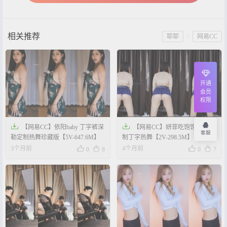
相关推荐
/
耶耶
网易CC
开通
会员
权限


【网易CC】依阳baby 丁字裤深
【网易CC】妍菲吃饱饱 御姐定
客服
勒定制热舞珍藏版【5V-647.6M】
制丁字热舞【2V-298.5M】




3个月前
4个月前
0
8
0
7