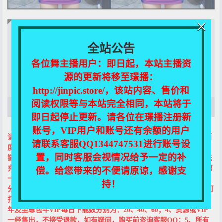
×
当前页面关联资源下载!
全站公告
需花费12积分购买
VIP用户可免费下载！
各位舞主播用户：即日起，本站主播资
源的更新将移至璟播：
登录后下载
http://jinpic.store/，该站内容、售价和
阅读权限等与本站完全相同，本站将于
该资源没有添加描述！
即日起停止更新。请各位在璟播注册新
账号，VIP用户和账号还有余额的用户
请注意以下几条：1、本站所有图包及视频均以压缩包形式存储于百
请联系客服QQ1344747531进行账号设
度网盘，购买前请先确认能下载百度网盘资源；提取码在打开下载
置，同时客服会视情况给予一定的补
链接时自动复制，在百度网盘页面直接粘贴就好了；2、购买前请先
充值或升级VIP，充值教程请见菜单栏的“充值&解压说明”或首页第
偿。给您带来的不便请原谅，感谢支
一个帖子；3、本站VIP分包月、黄金包年及至尊包年三种形式；部
持！
分视频或合集的免费下载需至尊包年VIP权限，包月与黄金包年则可
打折（5折、1折）购买该类合集；为防止恶意下载，包月、黄金包
年及至尊包年VIP每日下载数分别为：20、40、60；4、资源或VIP
一经售出，不接受退款，如有疑问，购买前咨询客服QQ；5、所有