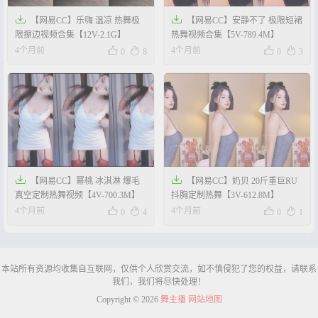


【网易CC】乐嗨 温凉 热舞极
【网易CC】安静不了 极限短裙
限擦边视频合集【12V-2.1G】
热舞视频合集【5V-789.4M】




4个月前
4个月前
0
8
0
3


【网易CC】幂桃 冰淇淋 爆毛
【网易CC】奶贝 20斤重巨RU
真空定制热舞视频【4V-700.3M】
抖胸定制热舞【3V-612.8M】




4个月前
4个月前
0
4
0
1
本站所有资源均收集自互联网，仅供个人欣赏交流，如不慎侵犯了您的权益，请联系
我们，我们将尽快处理！
Copyright © 2026
舞主播
网站地图