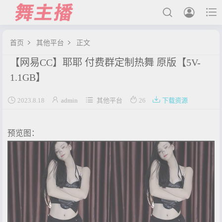



首页
其他平台
正文


【网易CC】耶耶 付费群定制热舞 原版【5V-
最新发布
1.1GB】
国内主播





2023.8.18
admin
其他平台
26
下载资源
国外主播
主播合集
预览图：
充值&解压说明
用户中心
会员登陆