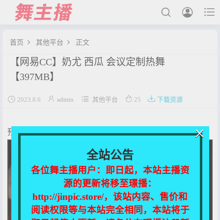



首页
其他平台
正文


【网易CC】奶尤 西瓜 会议定制热舞
最新发布
【397MB】
国内主播





2023.8.6
admin
其他平台
25
下载资源
国外主播
主播合集
×
预览图：
充值&解压说明
全站公告
用户中心
各位舞主播用户：即日起，本站主播资
源的更新将移至璟播：
会员登陆
http://jinpic.store/，该站内容、售价和
阅读权限等与本站完全相同，本站将于