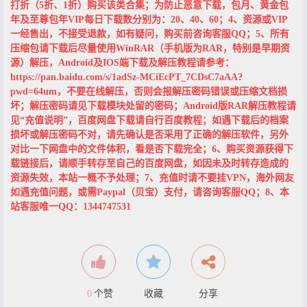
打折（5折、1折）购买该类合集；为防止恶意下载，包月、黄金包
年及至尊包年VIP每日下载数分别为：20、40、60；4、资源或VIP
一经售出，不接受退款，如有疑问，购买前咨询客服QQ；5、所有
压缩包请下载后尽量使用WinRAR（手机版为RAR，特别是早期资
源）解压，Android及IOS端下载及解压教程请参考：
https://pan.baidu.com/s/1adSz-MCiEcPT_7CDsC7aAA?
pwd=64um，不要在线解压，否则会报解压密码错误或压缩文档损
坏；解压密码请见下载模块处留的密码；Android版RAR解压教程请
见“充值说明”，百度网盘下载请自行百度教程；如遇下载后的档案
损坏或解压密码不对，请先确认是否采用了正确的解压软件，另外
对比一下网盘中的文件体积，看是否下载完全；6、购买资源获得下
载链接后，请顺手转存至自己的百度网盘，如因未及时转存造成的
资源失效，本站一概不予处理；7、充值时请不要挂VPN，海外网友
如遇充值问题，或需Paypal（贝宝）支付，请咨询客服QQ；8、本
站客服唯一QQ：1344747531
0
个赞
收藏
分享