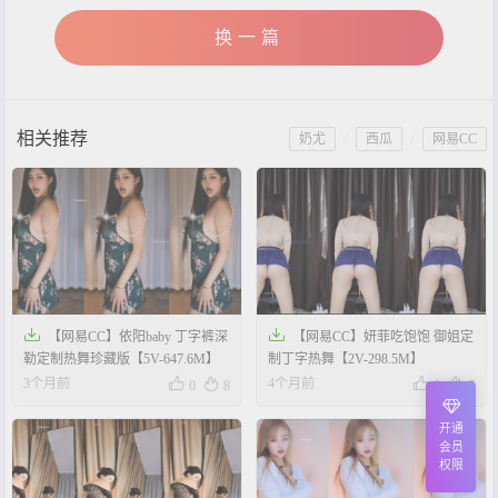
换一篇
相关推荐
/
/
奶尤
西瓜
网易CC


【网易CC】依阳baby 丁字裤深
【网易CC】妍菲吃饱饱 御姐定
勒定制热舞珍藏版【5V-647.6M】
制丁字热舞【2V-298.5M】




3个月前
4个月前
0
8
0
7
开通
会员
权限