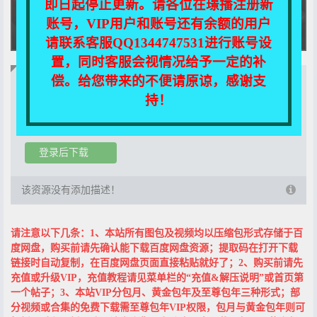
即日起停止更新。请各位在璟播注册新
账号，VIP用户和账号还有余额的用户
请联系客服QQ1344747531进行账号设
置，同时客服会视情况给予一定的补
偿。给您带来的不便请原谅，感谢支
当前页面关联资源下载!
持！
需花费10积分购买
VIP用户可免费下载！
登录后下载
该资源没有添加描述！
请注意以下几条：1、本站所有图包及视频均以压缩包形式存储于百
度网盘，购买前请先确认能下载百度网盘资源；提取码在打开下载
链接时自动复制，在百度网盘页面直接粘贴就好了；2、购买前请先
充值或升级VIP，充值教程请见菜单栏的“充值&解压说明”或首页第
一个帖子；3、本站VIP分包月、黄金包年及至尊包年三种形式；部
分视频或合集的免费下载需至尊包年VIP权限，包月与黄金包年则可