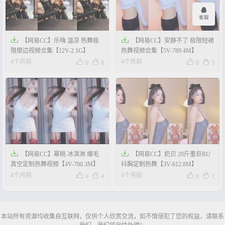
客服


【网易CC】乐嗨 温凉 热舞极
【网易CC】安静不了 极限短裙
限擦边视频合集【12V-2.1G】
热舞视频合集【5V-789.4M】




4个月前
4个月前
0
8
0
3


【网易CC】幂桃 冰淇淋 爆毛
【网易CC】奶贝 20斤重巨RU
真空定制热舞视频【4V-700.3M】
抖胸定制热舞【3V-612.8M】




4个月前
4个月前
0
4
0
1
本站所有资源均收集自互联网，仅供个人欣赏交流，如不慎侵犯了您的权益，请联系