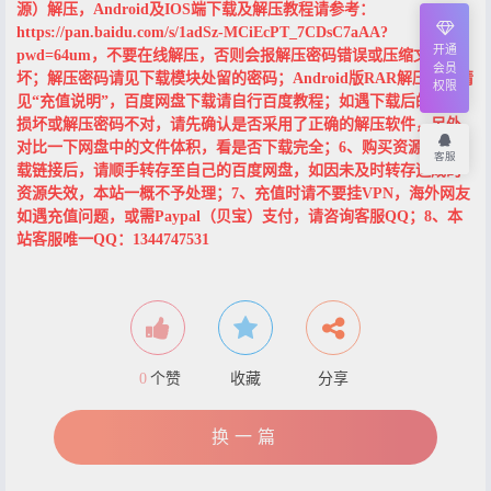
源）解压，Android及IOS端下载及解压教程请参考：
https://pan.baidu.com/s/1adSz-MCiEcPT_7CDsC7aAA?
开通
pwd=64um，不要在线解压，否则会报解压密码错误或压缩文档损
会员
坏；解压密码请见下载模块处留的密码；Android版RAR解压教程请
权限
见“充值说明”，百度网盘下载请自行百度教程；如遇下载后的档案
损坏或解压密码不对，请先确认是否采用了正确的解压软件，另外
对比一下网盘中的文件体积，看是否下载完全；6、购买资源获得下
客服
载链接后，请顺手转存至自己的百度网盘，如因未及时转存造成的
资源失效，本站一概不予处理；7、充值时请不要挂VPN，海外网友
如遇充值问题，或需Paypal（贝宝）支付，请咨询客服QQ；8、本
站客服唯一QQ：1344747531
0
个赞
收藏
分享
换一篇