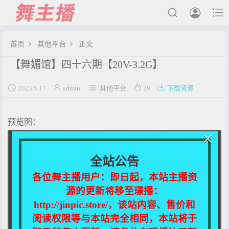



首页
其他平台
正文


【舞媚馆】四十六期【20V-3.2G】
最新发布





2023.5.17
admin
其他平台
29
下载资源
国内主播
国外主播
预览图：
主播合集
×
充值&解压说明
全站公告
用户中心
各位舞主播用户：即日起，本站主播资
源的更新将移至璟播：
会员登陆
http://jinpic.store/，该站内容、售价和
阅读权限等与本站完全相同，本站将于