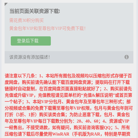
当前页面关联资源下载!
需花费30积分购买
黄金包年VIP和至尊包年VIP可免费下载！
登录后下载
该资源没有添加描述！
请注意以下几条：1、本站所有图包及视频均以压缩包形式存储于百
度网盘，购买前请先确认能下载百度网盘资源；提取码在打开下载
链接时自动复制，在百度网盘页面直接粘贴就好了；2、购买前请先
充值或升级VIP，充值教程请见菜单栏的“充值&解压说明”或首页第
一个帖子；3、本站VIP分包月、黄金包年及至尊包年三种形式；部
分视频或合集的免费下载需至尊包年VIP权限，包月与黄金包年则可
打折（5折、1折）购买该类合集；为防止恶意下载，包月、黄金包
年及至尊包年VIP每日下载数分别为：20、40、60；4、资源或VIP
一经售出，不接受退款，如有疑问，购买前咨询客服QQ；5、所有
压缩包请下载后尽量使用WinRAR（手机版为RAR，特别是早期资