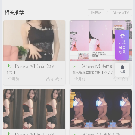
相关推荐
/
帕碧昂
Afreeca TV
开通
会员
权限


【Afreeca TV】汉京【31V-
【AfreecaTV】韩国BJ 阿丽莎
客服
4.7G】
19+精选舞蹈合集【32V-7.4G】




5个月前
5个月前
0
2
0
1


【Afreeca TV】白河【43V-
【Afreeca TV】黑珍【17V-