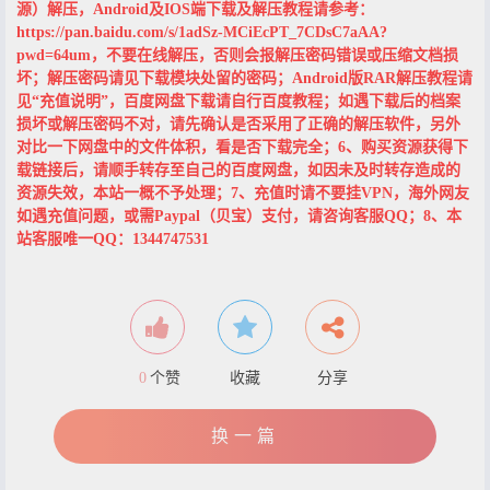
源）解压，Android及IOS端下载及解压教程请参考：
https://pan.baidu.com/s/1adSz-MCiEcPT_7CDsC7aAA?
pwd=64um，不要在线解压，否则会报解压密码错误或压缩文档损
坏；解压密码请见下载模块处留的密码；Android版RAR解压教程请
见“充值说明”，百度网盘下载请自行百度教程；如遇下载后的档案
损坏或解压密码不对，请先确认是否采用了正确的解压软件，另外
对比一下网盘中的文件体积，看是否下载完全；6、购买资源获得下
载链接后，请顺手转存至自己的百度网盘，如因未及时转存造成的
资源失效，本站一概不予处理；7、充值时请不要挂VPN，海外网友
如遇充值问题，或需Paypal（贝宝）支付，请咨询客服QQ；8、本
站客服唯一QQ：1344747531
0
个赞
收藏
分享
换一篇