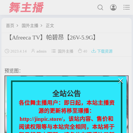



首页
国外主播
正文


【Afreeca TV】帕碧昂【26V-5.9G】
最新发布





2023.4.14
admin
国外主播
40
下载资源
国内主播
国外主播
预览图：
主播合集
×
充值&解压说明
全站公告
用户中心
各位舞主播用户：即日起，本站主播资
源的更新将移至璟播：
会员登陆
http://jinpic.store/，该站内容、售价和
阅读权限等与本站完全相同，本站将于