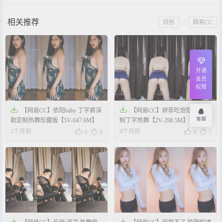
相关推荐
/
欣彤
网易CC
开通
会员
权限


【网易CC】依阳baby 丁字裤深
【网易CC】妍菲吃饱饱 御姐定
客服
勒定制热舞珍藏版【5V-647.6M】
制丁字热舞【2V-298.5M】




3个月前
4个月前
0
8
0
7

