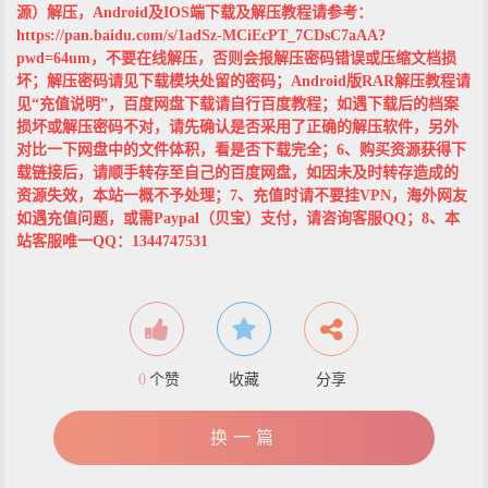
源）解压，Android及IOS端下载及解压教程请参考：
https://pan.baidu.com/s/1adSz-MCiEcPT_7CDsC7aAA?
pwd=64um，不要在线解压，否则会报解压密码错误或压缩文档损
坏；解压密码请见下载模块处留的密码；Android版RAR解压教程请
见“充值说明”，百度网盘下载请自行百度教程；如遇下载后的档案
损坏或解压密码不对，请先确认是否采用了正确的解压软件，另外
对比一下网盘中的文件体积，看是否下载完全；6、购买资源获得下
载链接后，请顺手转存至自己的百度网盘，如因未及时转存造成的
资源失效，本站一概不予处理；7、充值时请不要挂VPN，海外网友
如遇充值问题，或需Paypal（贝宝）支付，请咨询客服QQ；8、本
站客服唯一QQ：1344747531
0
个赞
收藏
分享
换一篇