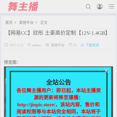



首页
其他平台
正文


【网易CC】欣彤 土豪高价定制【12V-1.4GB】
最新发布





2023.3.25
admin
其他平台
35
下载资源
国内主播
国外主播
预览图：
主播合集
×
充值&解压说明
全站公告
用户中心
各位舞主播用户：即日起，本站主播资
源的更新将移至璟播：
会员登陆
http://jinpic.store/，该站内容、售价和
阅读权限等与本站完全相同，本站将于