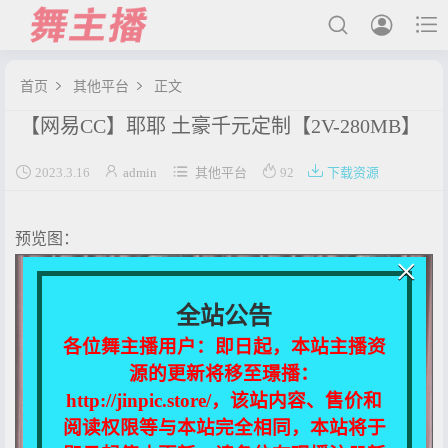



首页
其他平台
正文


【网易CC】耶耶 土豪千元定制【2V-280MB】
最新发布





2023.3.16
admin
其他平台
92
下载资源
国内主播
国外主播
预览图：
主播合集
×
充值&解压说明
全站公告
用户中心
各位舞主播用户：即日起，本站主播资
源的更新将移至璟播：
会员登陆
http://jinpic.store/，该站内容、售价和
阅读权限等与本站完全相同，本站将于