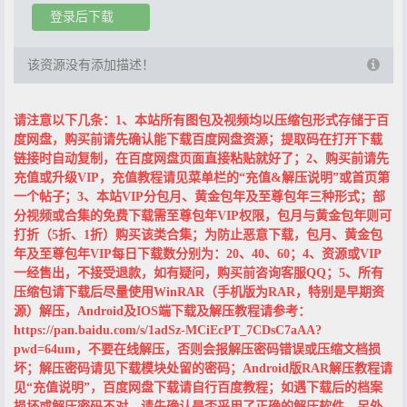
登录后下载
该资源没有添加描述！
请注意以下几条：1、本站所有图包及视频均以压缩包形式存储于百
度网盘，购买前请先确认能下载百度网盘资源；提取码在打开下载
链接时自动复制，在百度网盘页面直接粘贴就好了；2、购买前请先
充值或升级VIP，充值教程请见菜单栏的“充值&解压说明”或首页第
一个帖子；3、本站VIP分包月、黄金包年及至尊包年三种形式；部
分视频或合集的免费下载需至尊包年VIP权限，包月与黄金包年则可
打折（5折、1折）购买该类合集；为防止恶意下载，包月、黄金包
年及至尊包年VIP每日下载数分别为：20、40、60；4、资源或VIP
一经售出，不接受退款，如有疑问，购买前咨询客服QQ；5、所有
压缩包请下载后尽量使用WinRAR（手机版为RAR，特别是早期资
源）解压，Android及IOS端下载及解压教程请参考：
https://pan.baidu.com/s/1adSz-MCiEcPT_7CDsC7aAA?
pwd=64um，不要在线解压，否则会报解压密码错误或压缩文档损
坏；解压密码请见下载模块处留的密码；Android版RAR解压教程请
见“充值说明”，百度网盘下载请自行百度教程；如遇下载后的档案
损坏或解压密码不对，请先确认是否采用了正确的解压软件，另外