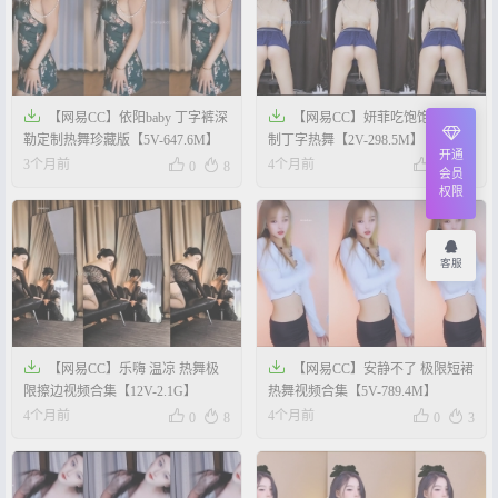


【网易CC】依阳baby 丁字裤深
【网易CC】妍菲吃饱饱 御姐定
勒定制热舞珍藏版【5V-647.6M】
制丁字热舞【2V-298.5M】
开通




3个月前
4个月前
0
8
0
7
会员
权限
客服


【网易CC】乐嗨 温凉 热舞极
【网易CC】安静不了 极限短裙
限擦边视频合集【12V-2.1G】
热舞视频合集【5V-789.4M】




4个月前
4个月前
0
8
0
3