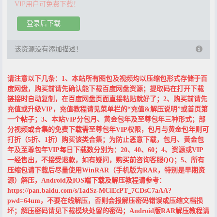
VIP用户可免费下载！
登录后下载
该资源没有添加描述！
请注意以下几条：1、本站所有图包及视频均以压缩包形式存储于百
度网盘，购买前请先确认能下载百度网盘资源；提取码在打开下载
链接时自动复制，在百度网盘页面直接粘贴就好了；2、购买前请先
充值或升级VIP，充值教程请见菜单栏的“充值&解压说明”或首页第
一个帖子；3、本站VIP分包月、黄金包年及至尊包年三种形式；部
分视频或合集的免费下载需至尊包年VIP权限，包月与黄金包年则可
打折（5折、1折）购买该类合集；为防止恶意下载，包月、黄金包
年及至尊包年VIP每日下载数分别为：20、40、60；4、资源或VIP
一经售出，不接受退款，如有疑问，购买前咨询客服QQ；5、所有
压缩包请下载后尽量使用WinRAR（手机版为RAR，特别是早期资
源）解压，Android及IOS端下载及解压教程请参考：
https://pan.baidu.com/s/1adSz-MCiEcPT_7CDsC7aAA?
pwd=64um，不要在线解压，否则会报解压密码错误或压缩文档损
坏；解压密码请见下载模块处留的密码；Android版RAR解压教程请