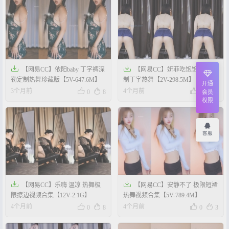


【网易CC】依阳baby 丁字裤深
【网易CC】妍菲吃饱饱 御姐定
勒定制热舞珍藏版【5V-647.6M】
制丁字热舞【2V-298.5M】
开通




3个月前
4个月前
0
8
0
7
会员
权限
客服


【网易CC】乐嗨 温凉 热舞极
【网易CC】安静不了 极限短裙
限擦边视频合集【12V-2.1G】
热舞视频合集【5V-789.4M】




4个月前
4个月前
0
8
0
3