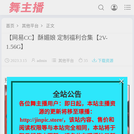



首页
其他平台
正文


【网易CC】酥媚娘 定制福利合集【2V-
最新发布
1.56G】
国内主播





2023.3.15
admin
其他平台
35
下载资源
国外主播
主播合集
×
预览图：
充值&解压说明
全站公告
用户中心
各位舞主播用户：即日起，本站主播资
源的更新将移至璟播：
会员登陆
http://jinpic.store/，该站内容、售价和
阅读权限等与本站完全相同，本站将于