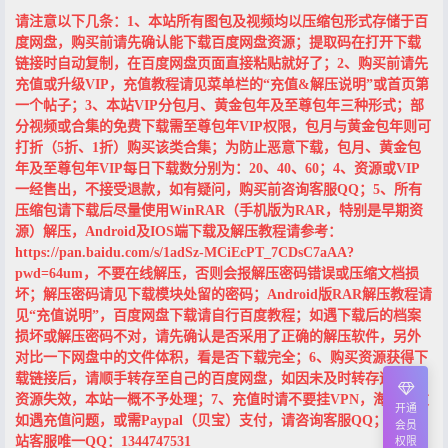
请注意以下几条：1、本站所有图包及视频均以压缩包形式存储于百
度网盘，购买前请先确认能下载百度网盘资源；提取码在打开下载
链接时自动复制，在百度网盘页面直接粘贴就好了；2、购买前请先
充值或升级VIP，充值教程请见菜单栏的“充值&解压说明”或首页第
一个帖子；3、本站VIP分包月、黄金包年及至尊包年三种形式；部
分视频或合集的免费下载需至尊包年VIP权限，包月与黄金包年则可
打折（5折、1折）购买该类合集；为防止恶意下载，包月、黄金包
年及至尊包年VIP每日下载数分别为：20、40、60；4、资源或VIP
一经售出，不接受退款，如有疑问，购买前咨询客服QQ；5、所有
压缩包请下载后尽量使用WinRAR（手机版为RAR，特别是早期资
源）解压，Android及IOS端下载及解压教程请参考：
https://pan.baidu.com/s/1adSz-MCiEcPT_7CDsC7aAA?
pwd=64um，不要在线解压，否则会报解压密码错误或压缩文档损
坏；解压密码请见下载模块处留的密码；Android版RAR解压教程请
见“充值说明”，百度网盘下载请自行百度教程；如遇下载后的档案
损坏或解压密码不对，请先确认是否采用了正确的解压软件，另外
对比一下网盘中的文件体积，看是否下载完全；6、购买资源获得下
载链接后，请顺手转存至自己的百度网盘，如因未及时转存造成的
资源失效，本站一概不予处理；7、充值时请不要挂VPN，海外网友
开通
如遇充值问题，或需Paypal（贝宝）支付，请咨询客服QQ；8、本
会员
站客服唯一QQ：1344747531
权限