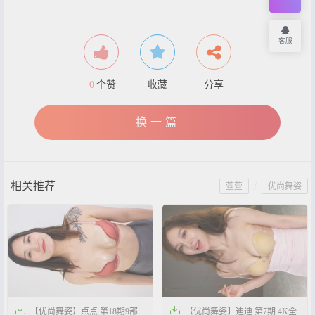
客服
0
个赞
收藏
分享
换一篇
相关推荐
/
萱萱
优尚舞姿


【优尚舞姿】点点 第18期9部
【优尚舞姿】迪迪 第7期 4K全