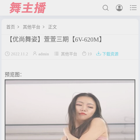



首页
其他平台
正文


【优尚舞姿】萱萱三期【6V-620M】
最新发布





2022.11.2
admin
其他平台
19
下载资源
国内主播
国外主播
预览图：
主播合集
充值&解压说明
用户中心
会员登陆