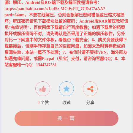
源）解压，Android及IOS端下载及解压教程请参考：
https://pan.baidu.com/s/1adSz-MCiEcPT_7CDsC7aAA?
pwd=64um，不要在线解压，否则会报解压密码错误或压缩文档损
坏；解压密码请见下载模块处留的密码；Android版RAR解压教程请
见“充值说明”，百度网盘下载请自行百度教程；如遇下载后的档案
损坏或解压密码不对，请先确认是否采用了正确的解压软件，另外
对比一下网盘中的文件体积，看是否下载完全；6、购买资源获得下
载链接后，请顺手转存至自己的百度网盘，如因未及时转存造成的
资源失效，本站一概不予处理；7、充值时请不要挂VPN，海外网友
如遇充值问题，或需Paypal（贝宝）支付，请咨询客服QQ；8、本
站客服唯一QQ：1344747531
0
个赞
收藏
分享
换一篇