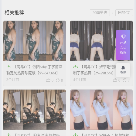
相关推荐
/
2000星也
网易CC
开通
会员
权限


【网易CC】依阳baby 丁字裤深
【网易CC】妍菲吃饱饱 御姐定
客服
勒定制热舞珍藏版【5V-647.6M】
制丁字热舞【2V-298.5M】




3个月前
4个月前
0
8
0
7


【网易CC】乐嗨 温凉 热舞极
【网易CC】安静不了 极限短裙