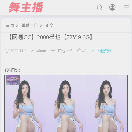



首页
其他平台
正文


【网易CC】2000星也【72V-9.6G】
最新发布





2022.11.2
admin
其他平台
40
下载资源
国内主播
国外主播
预览图：
主播合集
充值&解压说明
用户中心
会员登陆