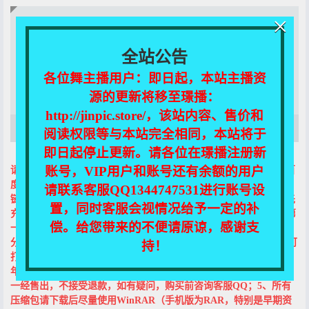
×
当前页面关联资源下载!
需花费90积分购买
全站公告
至尊包年VIP可免费下载！
各位舞主播用户：即日起，本站主播资
登录后下载
源的更新将移至璟播：
http://jinpic.store/，该站内容、售价和
该资源没有添加描述！
阅读权限等与本站完全相同，本站将于
即日起停止更新。请各位在璟播注册新
账号，VIP用户和账号还有余额的用户
请注意以下几条：1、本站所有图包及视频均以压缩包形式存储于百
度网盘，购买前请先确认能下载百度网盘资源；提取码在打开下载
请联系客服QQ1344747531进行账号设
链接时自动复制，在百度网盘页面直接粘贴就好了；2、购买前请先
置，同时客服会视情况给予一定的补
充值或升级VIP，充值教程请见菜单栏的“充值&解压说明”或首页第
偿。给您带来的不便请原谅，感谢支
一个帖子；3、本站VIP分包月、黄金包年及至尊包年三种形式；部
分视频或合集的免费下载需至尊包年VIP权限，包月与黄金包年则可
持！
打折（5折、1折）购买该类合集；为防止恶意下载，包月、黄金包
年及至尊包年VIP每日下载数分别为：20、40、60；4、资源或VIP
一经售出，不接受退款，如有疑问，购买前咨询客服QQ；5、所有
压缩包请下载后尽量使用WinRAR（手机版为RAR，特别是早期资