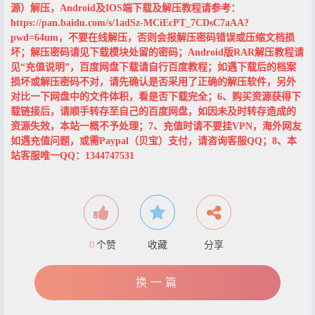
源）解压，Android及IOS端下载及解压教程请参考：
https://pan.baidu.com/s/1adSz-MCiEcPT_7CDsC7aAA?
pwd=64um，不要在线解压，否则会报解压密码错误或压缩文档损
坏；解压密码请见下载模块处留的密码；Android版RAR解压教程请
见“充值说明”，百度网盘下载请自行百度教程；如遇下载后的档案
损坏或解压密码不对，请先确认是否采用了正确的解压软件，另外
对比一下网盘中的文件体积，看是否下载完全；6、购买资源获得下
载链接后，请顺手转存至自己的百度网盘，如因未及时转存造成的
资源失效，本站一概不予处理；7、充值时请不要挂VPN，海外网友
如遇充值问题，或需Paypal（贝宝）支付，请咨询客服QQ；8、本
站客服唯一QQ：1344747531
0
个赞
收藏
分享
换一篇