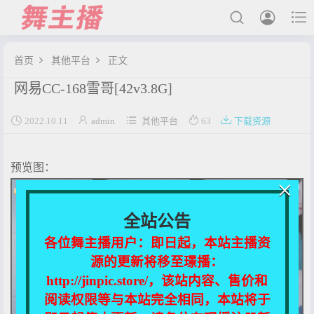



首页
其他平台
正文


网易CC-168雪哥[42v3.8G]
最新发布





2022.10.11
admin
其他平台
63
下载资源
国内主播
国外主播
预览图：
主播合集
×
充值&解压说明
全站公告
用户中心
各位舞主播用户：即日起，本站主播资
源的更新将移至璟播：
会员登陆
http://jinpic.store/，该站内容、售价和
阅读权限等与本站完全相同，本站将于