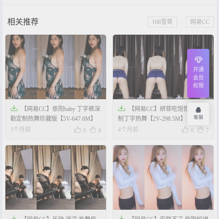
相关推荐
/
168雪哥
网易CC
开通
会员
权限


【网易CC】依阳baby 丁字裤深
【网易CC】妍菲吃饱饱 御姐定
客服
勒定制热舞珍藏版【5V-647.6M】
制丁字热舞【2V-298.5M】




3个月前
4个月前
0
8
0
7

