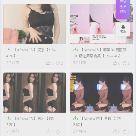
开通
会员
权限
客服


【Afreeca TV】汉京【31V-
【AfreecaTV】韩国BJ 阿丽莎
4.7G】
19+精选舞蹈合集【32V-7.4G】




5个月前
5个月前
0
2
0
1


【Afreeca TV】白河【43V-
【Afreeca TV】黑珍【17V-
7.2G】
2.6G】




5个月前
5个月前
0
1
0
3