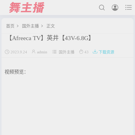



首页
国外主播
正文


【Afreeca TV】英井【43V-6.8G】
最新发布





2023.9.24
admin
国外主播
43
下载资源
国内主播
国外主播
视频预览：
主播合集
充值&解压说明
用户中心
会员登陆