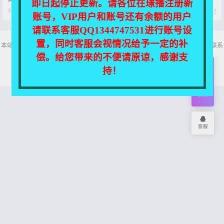
即日起停止更新。请各位在璟播注册新
disco【2V-+15P-0.4G】




4个月前
5个月前
0
2
0
2
账号，VIP用户和账号还有余额的用户
请联系客服QQ1344747531进行账号设
置，同时客服会视情况给予一定的补
本站所有资源均收集自互联网，仅供个人欣赏交流，如不慎侵犯了您的权益，请联系
我们，我们将尽快处理！
偿。给您带来的不便请原谅，感谢支
Copyright © 2026
舞主播
网站地图
持！
开通
会员
权限
客服