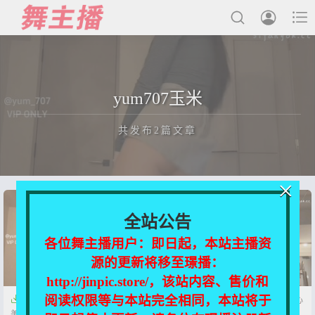



最新发布
yum707玉米
国内主播
共发布2篇文章
国外主播
主播合集
×
充值&解压说明
正在为您加载新内容
全站公告
用户中心
各位舞主播用户：即日起，本站主播资
源的更新将移至璟播：
会员登陆
http://jinpic.store/，该站内容、售价和
阅读权限等与本站完全相同，本站将于


【TikTok】yum707玉米 推特小
【TikTok】yum707玉米 2月DJ心
美女2026春节庆典骚舞电臀野狼野狼
如止水开门骚舞【2V-212M】