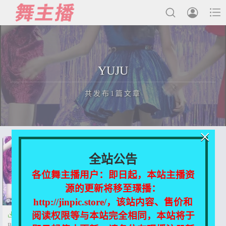



最新发布
YUJU
国内主播
共发布1篇文章
国外主播
主播合集
×
充值&解压说明
正在为您加载新内容
全站公告
用户中心
各位舞主播用户：即日起，本站主播资
源的更新将移至璟播：
会员登陆
http://jinpic.store/，该站内容、售价和
阅读权限等与本站完全相同，本站将于

【女团饭拍】230309 Cherry
Bullet+YUJU+Nicole【7V-1.5G】