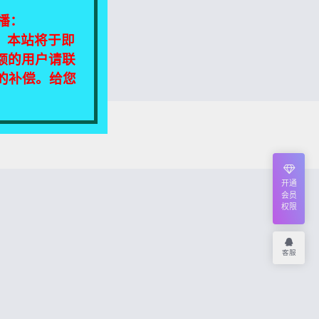
播：
相同，本站将于即
额的用户请联
定的补偿。给您
我们将尽快处理！
开通
会员
权限
客服