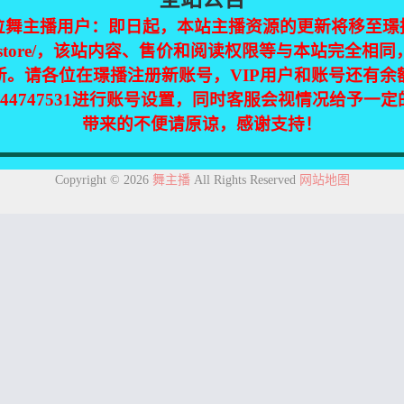
位舞主播用户：即日起，本站主播资源的更新将移至璟
jinpic.store/，该站内容、售价和阅读权限等与本站完全
新。请各位在璟播注册新账号，VIP用户和账号还有余
344747531进行账号设置，同时客服会视情况给予一
带来的不便请原谅，感谢支持！
集自互联网，仅供个人欣赏交流，如不慎侵犯了您的权益，请联系我们，
Copyright © 2026
舞主播
All Rights Reserved
网站地图