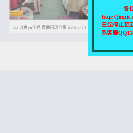
各
http://
日起停止更

斗鱼yu佳妮 直播闪现合集[5V/2.24G]
系客服QQ1


5年前
0
96
本站所有资源均收