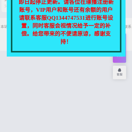
即日起停止更新。请各位在璟播注册新


5年前
0
84
账号，VIP用户和账号还有余额的用户
请联系客服QQ1344747531进行账号设
置，同时客服会视情况给予一定的补
本站所有资源均收集自互联网，仅供个人欣赏交流，如不慎侵犯了您的权益，请联系
我们，我们将尽快处理！
偿。给您带来的不便请原谅，感谢支
Copyright © 2026
舞主播
网站地图
持！
开通
会员
权限
客服