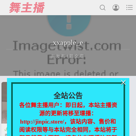



最新发布
xxapple_e
国内主播
共发布1篇文章
国外主播
主播合集
×
充值&解压说明
正在为您加载新内容
全站公告
用户中心
各位舞主播用户：即日起，本站主播资
源的更新将移至璟播：
会员登陆
http://jinpic.store/，该站内容、售价和
阅读权限等与本站完全相同，本站将于

韩国美臀网红主播xxapple_e 收
费视图合集[53P/151V/5.04G]