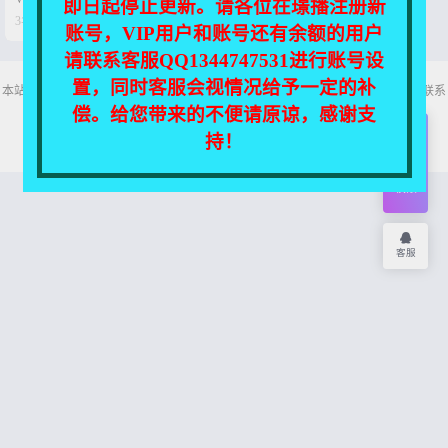
即日起停止更新。请各位在璟播注册新


3年前
0
18
账号，VIP用户和账号还有余额的用户
请联系客服QQ1344747531进行账号设
置，同时客服会视情况给予一定的补
本站所有资源均收集自互联网，仅供个人欣赏交流，如不慎侵犯了您的权益，请联系
我们，我们将尽快处理！
偿。给您带来的不便请原谅，感谢支
Copyright © 2026
舞主播
网站地图
持！
开通
会员
权限
客服