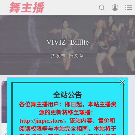



最新发布
VIVIZ+Billlie
国内主播
共发布1篇文章
国外主播
主播合集
×
充值&解压说明
正在为您加载新内容
全站公告
用户中心
各位舞主播用户：即日起，本站主播资
源的更新将移至璟播：
会员登陆
http://jinpic.store/，该站内容、售价和
阅读权限等与本站完全相同，本站将于

【女团饭拍】230211
VIVIZ+Billlie【5V/1.85G】