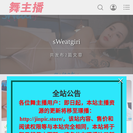



最新发布
sWeatgiri
国内主播
共发布2篇文章
国外主播
主播合集
×
充值&解压说明
正在为您加载新内容
全站公告
用户中心
各位舞主播用户：即日起，本站主播资
源的更新将移至璟播：
会员登陆
http://jinpic.store/，该站内容、售价和
阅读权限等与本站完全相同，本站将于


【韩国】sWeatgiri 吊钟少妇 小蜜
【韩国】sWeatgiri高颜值八头身
超清2K瑜伽私房私拍合集【25V-
模特 Rosettesony 超清4K瑜伽私拍