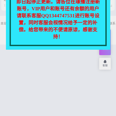
即日起停止更新。请各位在璟播注册新
9.3G】
【3V-12.1G】




11个月前
12个月前
0
20
0
34
账号，VIP用户和账号还有余额的用户
请联系客服QQ1344747531进行账号设
置，同时客服会视情况给予一定的补
本站所有资源均收集自互联网，仅供个人欣赏交流，如不慎侵犯了您的权益，请联系
我们，我们将尽快处理！
偿。给您带来的不便请原谅，感谢支
Copyright © 2026
舞主播
网站地图
持！
开通
会员
权限
客服