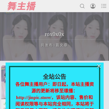



最新发布
rox0x0x
国内主播
共发布1篇文章
国外主播
主播合集
×
充值&解压说明
正在为您加载新内容
全站公告
用户中心
各位舞主播用户：即日起，本站主播资
源的更新将移至璟播：
会员登陆
http://jinpic.store/，该站内容、售价和
阅读权限等与本站完全相同，本站将于

【Afreeca TV】rox0x0x【29V-
6G】