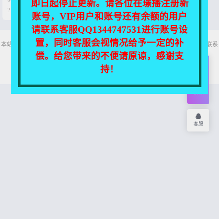
即日起停止更新。请各位在璟播注册新


2年前
0
70
账号，VIP用户和账号还有余额的用户
请联系客服QQ1344747531进行账号设
置，同时客服会视情况给予一定的补
本站所有资源均收集自互联网，仅供个人欣赏交流，如不慎侵犯了您的权益，请联系
我们，我们将尽快处理！
偿。给您带来的不便请原谅，感谢支
Copyright © 2026
舞主播
网站地图
持！
开通
会员
权限
客服