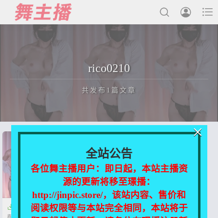



最新发布
rico0210
国内主播
共发布1篇文章
国外主播
主播合集
×
充值&解压说明
正在为您加载新内容
全站公告
用户中心
各位舞主播用户：即日起，本站主播资
源的更新将移至璟播：
会员登陆
http://jinpic.store/，该站内容、售价和
阅读权限等与本站完全相同，本站将于

【网红主播】rico0210 BJ超新星
御姐最新粉丝房精华合集【22V-