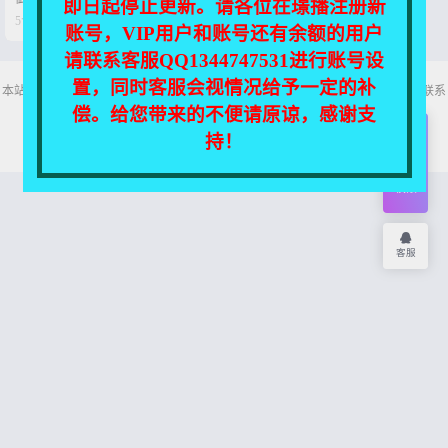
即日起停止更新。请各位在璟播注册新
12.1G】


5个月前
0
4
账号，VIP用户和账号还有余额的用户
请联系客服QQ1344747531进行账号设
置，同时客服会视情况给予一定的补
本站所有资源均收集自互联网，仅供个人欣赏交流，如不慎侵犯了您的权益，请联系
我们，我们将尽快处理！
偿。给您带来的不便请原谅，感谢支
Copyright © 2026
舞主播
网站地图
持！
开通
会员
权限
客服