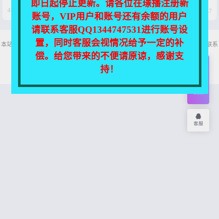
即日起停止更新。请各位在璟播注册新




4年前
4年前
0
57
0
47
账号，VIP用户和账号还有余额的用户
请联系客服QQ1344747531进行账号设
置，同时客服会视情况给予一定的补
本站所有资源均收集自互联网，仅供个人欣赏交流，如不慎侵犯了您的权益，请联系
我们，我们将尽快处理！
偿。给您带来的不便请原谅，感谢支
Copyright © 2026
舞主播
网站地图
持！
开通
会员
权限
客服