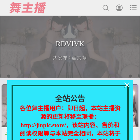



最新发布
RDVIVK
国内主播
共发布2篇文章
国外主播
主播合集
×
充值&解压说明
正在为您加载新内容
全站公告
用户中心
各位舞主播用户：即日起，本站主播资
源的更新将移至璟播：
会员登陆
http://jinpic.store/，该站内容、售价和
阅读权限等与本站完全相同，本站将于


虎牙主播-RDVIVK[40v 6G]
虎牙主播-RDVIVK[55v 6G]