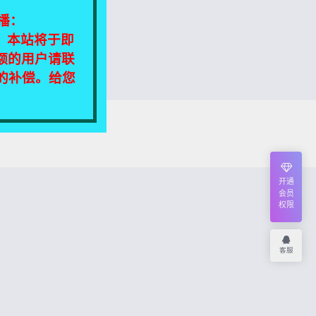
播：
相同，本站将于即
额的用户请联
定的补偿。给您
我们将尽快处理！
开通
会员
权限
客服