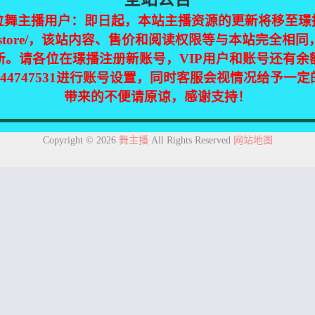
位舞主播用户：即日起，本站主播资源的更新将移至璟
jinpic.store/，该站内容、售价和阅读权限等与本站完全
新。请各位在璟播注册新账号，VIP用户和账号还有余
344747531进行账号设置，同时客服会视情况给予一
带来的不便请原谅，感谢支持！
集自互联网，仅供个人欣赏交流，如不慎侵犯了您的权益，请联系我们，
Copyright © 2026
舞主播
All Rights Reserved
网站地图