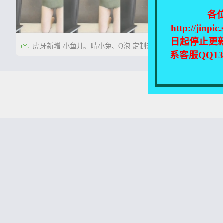
各
http://
日起停止更

虎牙新增 小鱼儿、晴小兔、Q泡 定制热舞
系客服QQ1
合集[11V/783.37MB]


5年前
0
121
本站所有资源均收