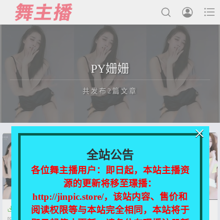



最新发布
PY姗姗
国内主播
共发布2篇文章
国外主播
主播合集
×
充值&解压说明
正在为您加载新内容
全站公告
用户中心
各位舞主播用户：即日起，本站主播资
源的更新将移至璟播：
会员登陆
http://jinpic.store/，该站内容、售价和
阅读权限等与本站完全相同，本站将于


虎牙主播-PY姗姗 热舞视频合集
虎牙主播PY姗姗 6月热舞合集
[9v/877m]
[40V/9.64G]