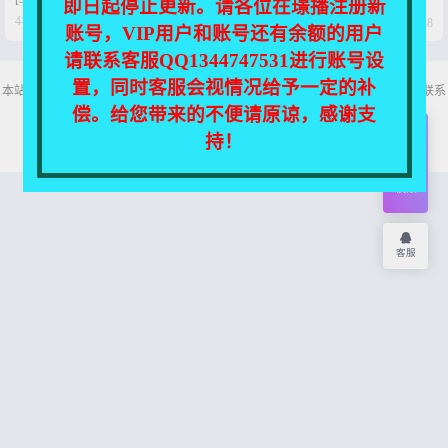
即日起停止更新。请各位在璟播注册新




4年前
5年前
0
32
0
48
账号，VIP用户和账号还有余额的用户
请联系客服QQ1344747531进行账号设
置，同时客服会视情况给予一定的补
本站所有资源均收集自互联网，仅供个人欣赏交流，如不慎侵犯了您的权益，请联系
我们，我们将尽快处理！
偿。给您带来的不便请原谅，感谢支
Copyright © 2026
舞主播
网站地图
持！
开通
会员
权限
客服