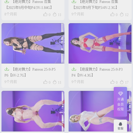


【绝对舞力】Patreon 合集
【绝对舞力】Patreon 合集
【2025年9月中旬P4/3V-1.84G】
【2025年9月下旬P5/4V-2.3G】




8个月前
9个月前
0
11
0
12


【绝对舞力】Patreon 25-9-P5
【绝度舞力】Patreon 25-9-P3
P6【6V-2.7G】
P4【9V-4.3G】




9个月前
9个月前
0
11
0
17
开通
会员
权限
客服