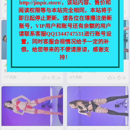
http://jinpic.store/，该站内容、售价和
P7【2V-1.4G】
P1【3V-2.48G】
阅读权限等与本站完全相同，本站将于




7个月前
7个月前
0
14
0
15
即日起停止更新。请各位在璟播注册新
账号，VIP用户和账号还有余额的用户
请联系客服QQ1344747531进行账号设
置，同时客服会视情况给予一定的补
偿。给您带来的不便请原谅，感谢支
持！


【绝对舞力】Patreon 25-10-P4
【绝对舞力】Patreon 25-10-P1
P5 P6【6V-3.8G】
P2 P3【8V-4.6G】




7个月前
8个月前
0
24
0
18