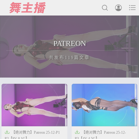



最新发布
PATREON
国内主播
共发布119篇文章
国外主播
主播合集
充值&解压说明
正在为您加载新内容
用户中心
会员登陆


【绝对舞力】Patreon 25-12-P1
【绝对舞力】Patreon 25-12-
P2【8V-8.1G】
P3【4V-4.5G】