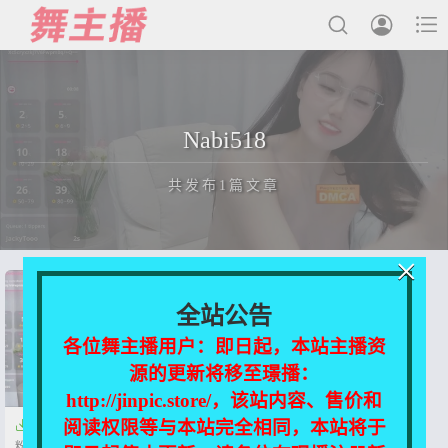



最新发布
Nabi518
国内主播
共发布1篇文章
国外主播
主播合集
×
充值&解压说明
正在为您加载新内容
全站公告
用户中心
各位舞主播用户：即日起，本站主播资
源的更新将移至璟播：
会员登陆
http://jinpic.store/，该站内容、售价和
阅读权限等与本站完全相同，本站将于

【韩国网红】Nabi518 眼镜御姐
粉丝房诱惑发骚【7V-4.97G】