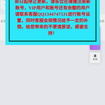
即日起停止更新。请各位在璟播注册新


5个月前
0
5
账号，VIP用户和账号还有余额的用户
请联系客服QQ1344747531进行账号设
置，同时客服会视情况给予一定的补
本站所有资源均收集自互联网，仅供个人欣赏交流，如不慎侵犯了您的权益，请联系
我们，我们将尽快处理！
偿。给您带来的不便请原谅，感谢支
Copyright © 2026
舞主播
网站地图
持！
开通
会员
权限
客服