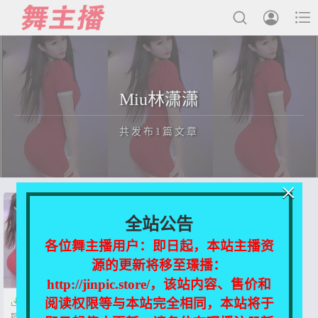



最新发布
Miu林潇潇
国内主播
共发布1篇文章
国外主播
主播合集
×
充值&解压说明
正在为您加载新内容
全站公告
用户中心
各位舞主播用户：即日起，本站主播资
源的更新将移至璟播：
会员登陆
http://jinpic.store/，该站内容、售价和
阅读权限等与本站完全相同，本站将于

虎牙TV-Miu林潇潇 主播精选舞
蹈合集[130v/15GB]