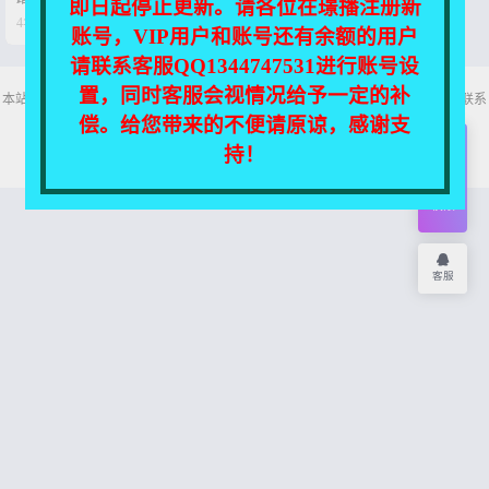
即日起停止更新。请各位在璟播注册新


4年前
0
108
账号，VIP用户和账号还有余额的用户
请联系客服QQ1344747531进行账号设
置，同时客服会视情况给予一定的补
本站所有资源均收集自互联网，仅供个人欣赏交流，如不慎侵犯了您的权益，请联系
我们，我们将尽快处理！
偿。给您带来的不便请原谅，感谢支
Copyright © 2026
舞主播
网站地图
持！
开通
会员
权限
客服