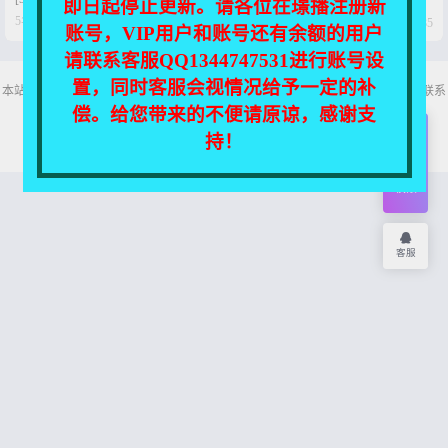
即日起停止更新。请各位在璟播注册新




5年前
5年前
0
37
0
85
账号，VIP用户和账号还有余额的用户
请联系客服QQ1344747531进行账号设
置，同时客服会视情况给予一定的补
本站所有资源均收集自互联网，仅供个人欣赏交流，如不慎侵犯了您的权益，请联系
我们，我们将尽快处理！
偿。给您带来的不便请原谅，感谢支
Copyright © 2026
舞主播
网站地图
持！
开通
会员
权限
客服