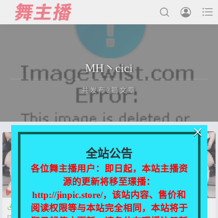



最新发布
MH丶cici
国内主播
共发布2篇文章
国外主播
主播合集
×
充值&解压说明
正在为您加载新内容
全站公告
用户中心
各位舞主播用户：即日起，本站主播资
源的更新将移至璟播：
会员登陆
http://jinpic.store/，该站内容、售价和
阅读权限等与本站完全相同，本站将于


虎牙MH丶CICI 定制合集
虎牙新增 MH丶cici、韩六六、
[5V/417.5MB]
小五子 定制热舞合集[11V/1.93G]