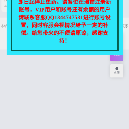
即日起停止更新。请各位在璟播注册新


4年前
0
133
账号，VIP用户和账号还有余额的用户
请联系客服QQ1344747531进行账号设
置，同时客服会视情况给予一定的补
本站所有资源均收集自互联网，仅供个人欣赏交流，如不慎侵犯了您的权益，请联系
我们，我们将尽快处理！
偿。给您带来的不便请原谅，感谢支
Copyright © 2026
舞主播
网站地图
持！
开通
会员
权限
客服