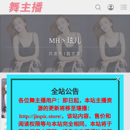



最新发布
MH丶玹儿
国内主播
共发布1篇文章
国外主播
主播合集
×
充值&解压说明
正在为您加载新内容
全站公告
用户中心
各位舞主播用户：即日起，本站主播资
源的更新将移至璟播：
会员登陆
http://jinpic.store/，该站内容、售价和
阅读权限等与本站完全相同，本站将于

虎牙主播-MH丶玹儿 热舞集
[18v/1.39g]