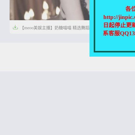
各
http://
日起停止更

【meoo美娱主播】奶糖喵喵 精选舞蹈合集
系客服QQ1
【14V-1.98G】


1年前
0
22
本站所有资源均收