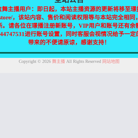
位舞主播用户：即日起，本站主播资源的更新将移至璟
jinpic.store/，该站内容、售价和阅读权限等与本站完全
新。请各位在璟播注册新账号，VIP用户和账号还有余
344747531进行账号设置，同时客服会视情况给予一
带来的不便请原谅，感谢支持！
集自互联网，仅供个人欣赏交流，如不慎侵犯了您的权益，请联系我们，
Copyright © 2026
舞主播
All Rights Reserved
网站地图