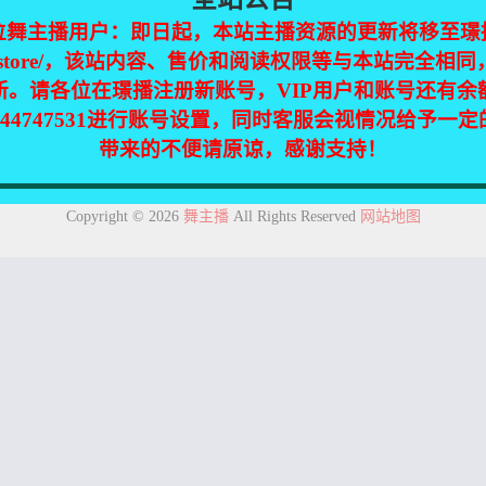
位舞主播用户：即日起，本站主播资源的更新将移至璟
jinpic.store/，该站内容、售价和阅读权限等与本站完全
新。请各位在璟播注册新账号，VIP用户和账号还有余
344747531进行账号设置，同时客服会视情况给予一
带来的不便请原谅，感谢支持！
集自互联网，仅供个人欣赏交流，如不慎侵犯了您的权益，请联系我们，
Copyright © 2026
舞主播
All Rights Reserved
网站地图