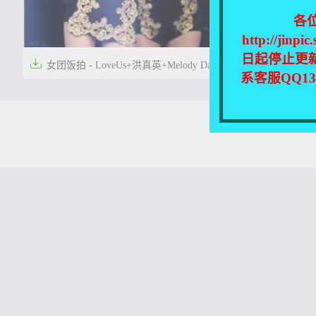
各
http://
日起停止更

女团饭拍 - LoveUs+洪真英+Melody Day
系客服QQ1
53V合集[13.9GB]


4年前
0
21
本站所有资源均收