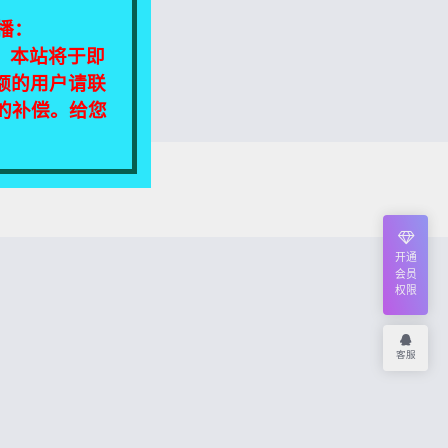
播：
相同，本站将于即
额的用户请联
定的补偿。给您
我们将尽快处理！
开通
会员
权限
客服