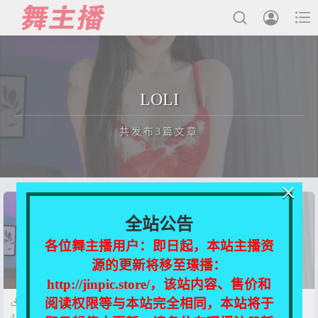



最新发布
LOLI
国内主播
共发布3篇文章
国外主播
主播合集
×
充值&解压说明
正在为您加载新内容
全站公告
用户中心
各位舞主播用户：即日起，本站主播资
源的更新将移至璟播：
会员登陆
http://jinpic.store/，该站内容、售价和
阅读权限等与本站完全相同，本站将于


【bigo】LOLI 舞蹈剪辑【49V-
【bigo直播】LOLI 精选闪现热
4.1G】
舞【49V-4.1G】