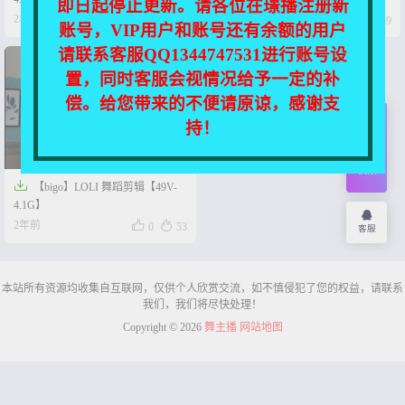
即日起停止更新。请各位在璟播注册新




2年前
2年前
0
43
0
39
账号，VIP用户和账号还有余额的用户
请联系客服QQ1344747531进行账号设
置，同时客服会视情况给予一定的补
偿。给您带来的不便请原谅，感谢支
持！
开通
会员
权限

【bigo】LOLI 舞蹈剪辑【49V-
4.1G】


2年前
0
53
客服
本站所有资源均收集自互联网，仅供个人欣赏交流，如不慎侵犯了您的权益，请联系
我们，我们将尽快处理！
Copyright © 2026
舞主播
网站地图