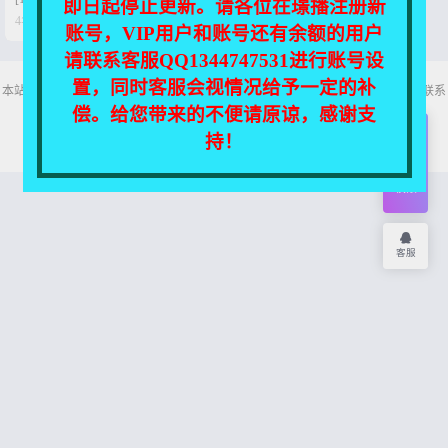
即日起停止更新。请各位在璟播注册新


4年前
0
21
账号，VIP用户和账号还有余额的用户
请联系客服QQ1344747531进行账号设
置，同时客服会视情况给予一定的补
本站所有资源均收集自互联网，仅供个人欣赏交流，如不慎侵犯了您的权益，请联系
我们，我们将尽快处理！
偿。给您带来的不便请原谅，感谢支
Copyright © 2026
舞主播
网站地图
持！
开通
会员
权限
客服