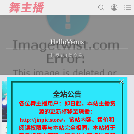



最新发布
HelloVenus
国内主播
共发布1篇文章
国外主播
主播合集
×
充值&解压说明
正在为您加载新内容
全站公告
用户中心
各位舞主播用户：即日起，本站主播资
源的更新将移至璟播：
会员登陆
http://jinpic.store/，该站内容、售价和
阅读权限等与本站完全相同，本站将于

女团饭拍 - HelloVenus 67V合集
[18.8GB]