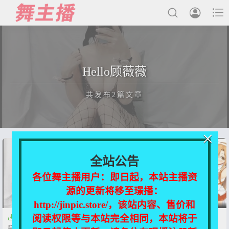



最新发布
Hello顾薇薇
国内主播
共发布2篇文章
国外主播
主播合集
×
充值&解压说明
正在为您加载新内容
全站公告
用户中心
各位舞主播用户：即日起，本站主播资
源的更新将移至璟播：
会员登陆
http://jinpic.store/，该站内容、售价和
阅读权限等与本站完全相同，本站将于


斗鱼主播 Hello顾薇薇/薇柔呀 火
斗鱼新增 Hello顾薇薇 火箭合集
箭ASMR合集[13V/3.46G]
[13V/3.67G]