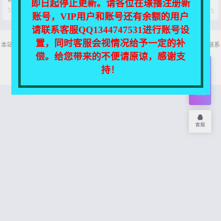
即日起停止更新。请各位在璟播注册新




5年前
6年前
0
145
0
115
账号，VIP用户和账号还有余额的用户
请联系客服QQ1344747531进行账号设
置，同时客服会视情况给予一定的补
本站所有资源均收集自互联网，仅供个人欣赏交流，如不慎侵犯了您的权益，请联系
我们，我们将尽快处理！
偿。给您带来的不便请原谅，感谢支
Copyright © 2026
舞主播
网站地图
持！
开通
会员
权限
客服