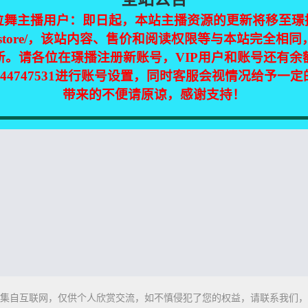
位舞主播用户：即日起，本站主播资源的更新将移至璟
jinpic.store/，该站内容、售价和阅读权限等与本站完全
新。请各位在璟播注册新账号，VIP用户和账号还有余

230119 GOT the beat【7V-
【女团饭拍】230119 IVE+GOT
344747531进行账号设置，同时客服会视情况给予一
beat+KARA+(G)I-DLE【25V-5.


4年前
0
22
带来的不便请原谅，感谢支持！
集自互联网，仅供个人欣赏交流，如不慎侵犯了您的权益，请联系我们，