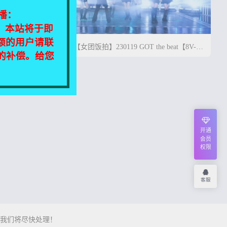
播：
相同，本站将于即
额的用户请联

 the
【女团饭拍】230119 GOT the beat【8V-
定的补偿。给您
9G】
2G】




4年前
0
21
0
12
开通
会员
权限
客服
我们将尽快处理！