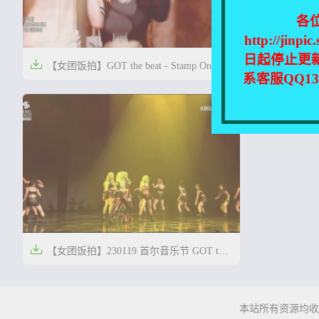
各
http://
日起停止更


【女团饭拍】GOT the beat - Stamp On
【女团饭拍】
系客服QQ1
It【2V/1G】】
2G】


4年前
4年前
0
26

【女团饭拍】230119 首尔音乐节 GOT the
beat+IVE+(G)I-DLE【3V-2.7G】


4年前
0
14
本站所有资源均收