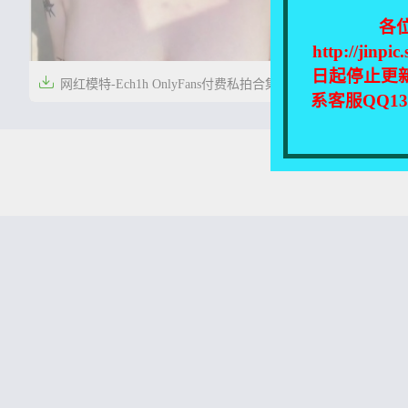
各
http://
日起停止更

网红模特-Ech1h OnlyFans付费私拍合集
系客服QQ1
[311P+72V/3.16G]


5年前
0
31
本站所有资源均收