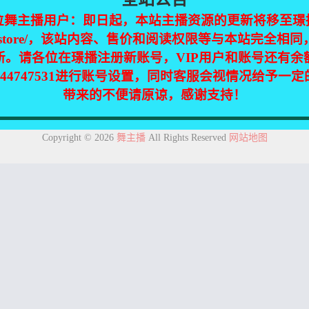
位舞主播用户：即日起，本站主播资源的更新将移至璟
jinpic.store/，该站内容、售价和阅读权限等与本站完全
新。请各位在璟播注册新账号，VIP用户和账号还有余
344747531进行账号设置，同时客服会视情况给予一
带来的不便请原谅，感谢支持！
集自互联网，仅供个人欣赏交流，如不慎侵犯了您的权益，请联系我们，
Copyright © 2026
舞主播
All Rights Reserved
网站地图