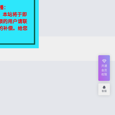
播：
相同，本站将于即
额的用户请联
定的补偿。给您
我们将尽快处理！
开通
会员
权限
客服