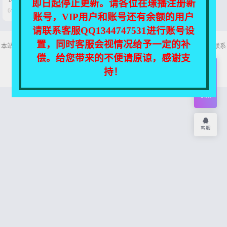
即日起停止更新。请各位在璟播注册新


6个月前
0
10
账号，VIP用户和账号还有余额的用户
请联系客服QQ1344747531进行账号设
置，同时客服会视情况给予一定的补
本站所有资源均收集自互联网，仅供个人欣赏交流，如不慎侵犯了您的权益，请联系
我们，我们将尽快处理！
偿。给您带来的不便请原谅，感谢支
Copyright © 2026
舞主播
网站地图
持！
开通
会员
权限
客服