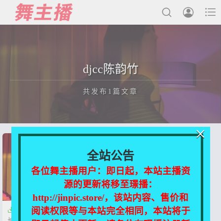



最新发布
djcc陈韵竹
国内主播
共发布1篇文章
国外主播
主播合集
×
充值&解压说明
正在为您加载新内容
全站公告
用户中心
各位舞主播用户：即日起，本站主播资
源的更新将移至璟播：
会员登陆
http://jinpic.store/，该站内容、售价和
阅读权限等与本站完全相同，本站将于

【抖音】djcc陈韵竹 顶级美女超
长时间尺度视频合集【10V-0.7G】