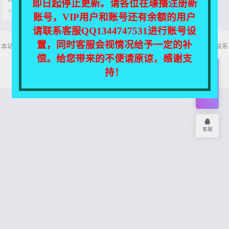
即日起停止更新。请各位在璟播注册新
合集[1.9GB]


4年前
0
20
账号，VIP用户和账号还有余额的用户
请联系客服QQ1344747531进行账号设
置，同时客服会视情况给予一定的补
本站所有资源均收集自互联网，仅供个人欣赏交流，如不慎侵犯了您的权益，请联系
我们，我们将尽快处理！
偿。给您带来的不便请原谅，感谢支
Copyright © 2026
舞主播
网站地图
持！
开通
会员
权限
客服