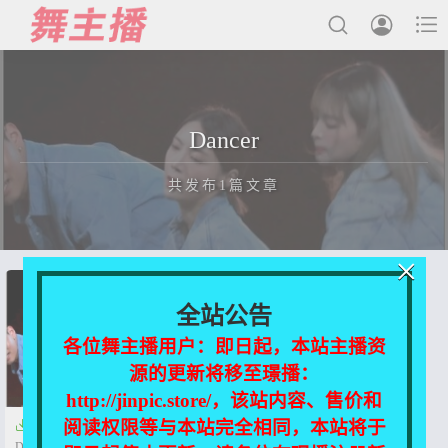



最新发布
Dancer
国内主播
共发布1篇文章
国外主播
主播合集
×
充值&解压说明
正在为您加载新内容
全站公告
用户中心
各位舞主播用户：即日起，本站主播资
源的更新将移至璟播：
会员登陆
http://jinpic.store/，该站内容、售价和
阅读权限等与本站完全相同，本站将于

女团饭拍 - 220522+220519
Dancer+LESSERAFIM+郑艺琳 10V