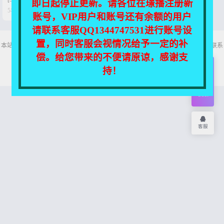
即日起停止更新。请各位在璟播注册新


5年前
0
61
账号，VIP用户和账号还有余额的用户
请联系客服QQ1344747531进行账号设
置，同时客服会视情况给予一定的补
本站所有资源均收集自互联网，仅供个人欣赏交流，如不慎侵犯了您的权益，请联系
我们，我们将尽快处理！
偿。给您带来的不便请原谅，感谢支
Copyright © 2026
舞主播
网站地图
持！
开通
会员
权限
客服