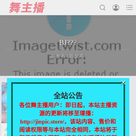



最新发布
BJ???
国内主播
共发布1篇文章
国外主播
主播合集
×
充值&解压说明
正在为您加载新内容
全站公告
用户中心
各位舞主播用户：即日起，本站主播资
源的更新将移至璟播：
会员登陆
http://jinpic.store/，该站内容、售价和
阅读权限等与本站完全相同，本站将于

AfreecaTV BJ??? 直播热舞视频
[32V/2.71G]