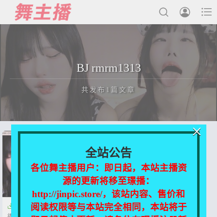



最新发布
BJ rmrm1313
国内主播
共发布1篇文章
国外主播
主播合集
×
充值&解压说明
正在为您加载新内容
全站公告
用户中心
各位舞主播用户：即日起，本站主播资
源的更新将移至璟播：
会员登陆
http://jinpic.store/，该站内容、售价和
阅读权限等与本站完全相同，本站将于

【Afreeca TV】BJ rmrm1313 直
播双人秀【10V-2.7G】