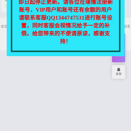
即日起停止更新。请各位在璟播注册新


2年前
0
204
账号，VIP用户和账号还有余额的用户
请联系客服QQ1344747531进行账号设
置，同时客服会视情况给予一定的补
本站所有资源均收集自互联网，仅供个人欣赏交流，如不慎侵犯了您的权益，请联系
我们，我们将尽快处理！
偿。给您带来的不便请原谅，感谢支
Copyright © 2026
舞主播
网站地图
持！
开通
会员
权限
客服