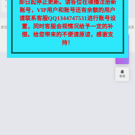
即日起停止更新。请各位在璟播注册新


4年前
0
21
账号，VIP用户和账号还有余额的用户
请联系客服QQ1344747531进行账号设
置，同时客服会视情况给予一定的补
本站所有资源均收集自互联网，仅供个人欣赏交流，如不慎侵犯了您的权益，请联系
我们，我们将尽快处理！
偿。给您带来的不便请原谅，感谢支
Copyright © 2026
舞主播
网站地图
持！
开通
会员
权限
客服