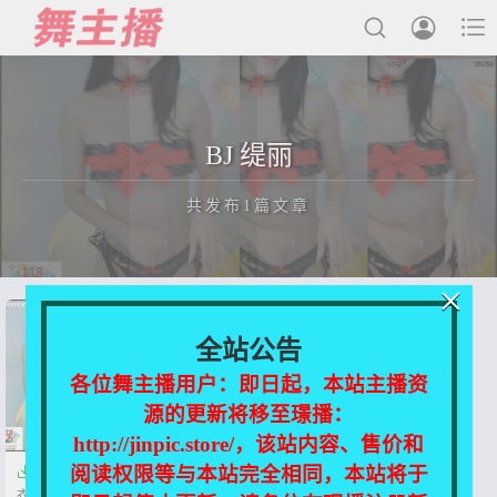



最新发布
BJ 缇丽
国内主播
共发布1篇文章
国外主播
主播合集
×
充值&解压说明
正在为您加载新内容
全站公告
用户中心
各位舞主播用户：即日起，本站主播资
源的更新将移至璟播：
会员登陆
http://jinpic.store/，该站内容、售价和
阅读权限等与本站完全相同，本站将于

【Afreeca TV】BJ 缇丽 热舞 内
衣 原版【77V-16.48GB】