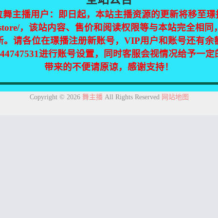
位舞主播用户：即日起，本站主播资源的更新将移至璟
jinpic.store/，该站内容、售价和阅读权限等与本站完全
新。请各位在璟播注册新账号，VIP用户和账号还有余
344747531进行账号设置，同时客服会视情况给予一
带来的不便请原谅，感谢支持！
集自互联网，仅供个人欣赏交流，如不慎侵犯了您的权益，请联系我们，
Copyright © 2026
舞主播
All Rights Reserved
网站地图