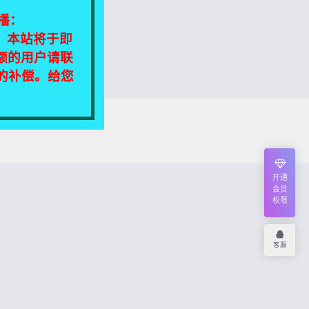
播：
相同，本站将于即
额的用户请联
定的补偿。给您
我们将尽快处理！
开通
会员
权限
客服