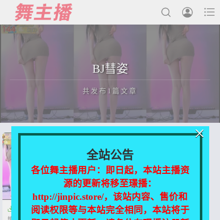



最新发布
BJ彗姿
国内主播
共发布1篇文章
国外主播
主播合集
×
充值&解压说明
正在为您加载新内容
全站公告
用户中心
各位舞主播用户：即日起，本站主播资
源的更新将移至璟播：
会员登陆
http://jinpic.store/，该站内容、售价和
阅读权限等与本站完全相同，本站将于

【Afreeca TV】BJ彗姿 AF19房
热舞性感秀 夸张的body 升级【26V-