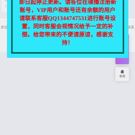
即日起停止更新。请各位在璟播注册新
4.8G】


3年前
0
37
账号，VIP用户和账号还有余额的用户
请联系客服QQ1344747531进行账号设
置，同时客服会视情况给予一定的补
本站所有资源均收集自互联网，仅供个人欣赏交流，如不慎侵犯了您的权益，请联系
我们，我们将尽快处理！
偿。给您带来的不便请原谅，感谢支
Copyright © 2026
舞主播
网站地图
持！
开通
会员
权限
客服