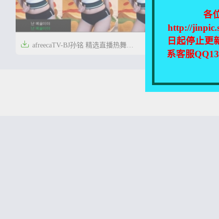
各
http://
日起停止更

afreecaTV-BJ孙铭 精选直播热舞
系客服QQ1
[40V/3.1GB]


4年前
0
79
本站所有资源均收