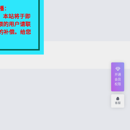
播：
相同，本站将于即
额的用户请联
定的补偿。给您
我们将尽快处理！
开通
会员
权限
客服