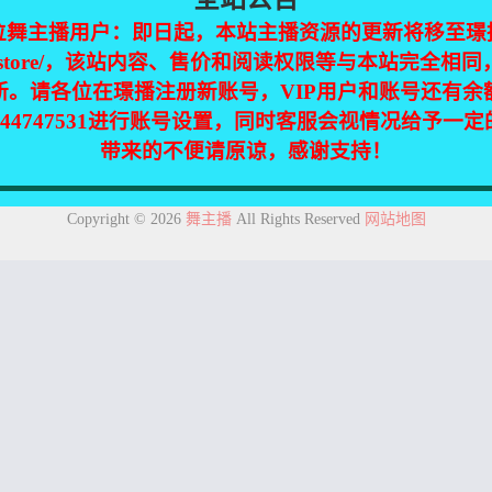
位舞主播用户：即日起，本站主播资源的更新将移至璟
jinpic.store/，该站内容、售价和阅读权限等与本站完全
新。请各位在璟播注册新账号，VIP用户和账号还有余
344747531进行账号设置，同时客服会视情况给予一
带来的不便请原谅，感谢支持！
集自互联网，仅供个人欣赏交流，如不慎侵犯了您的权益，请联系我们，
Copyright © 2026
舞主播
All Rights Reserved
网站地图