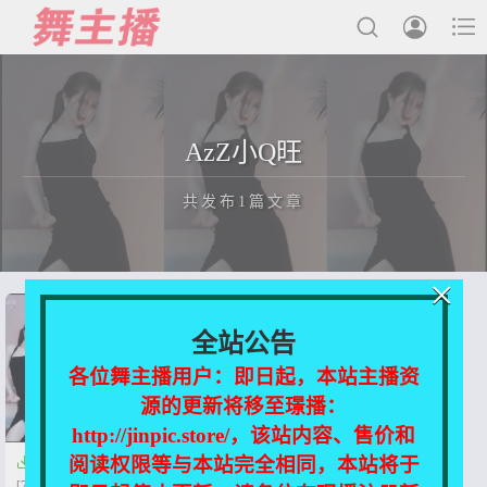



最新发布
AzZ小Q旺
国内主播
共发布1篇文章
国外主播
主播合集
×
充值&解压说明
正在为您加载新内容
全站公告
用户中心
各位舞主播用户：即日起，本站主播资
源的更新将移至璟播：
会员登陆
http://jinpic.store/，该站内容、售价和
阅读权限等与本站完全相同，本站将于

虎牙主播AzZ丶小Q旺 热舞合集
[70V/11.3G]