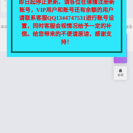
即日起停止更新。请各位在璟播注册新


5年前
0
43
账号，VIP用户和账号还有余额的用户
请联系客服QQ1344747531进行账号设
置，同时客服会视情况给予一定的补
本站所有资源均收集自互联网，仅供个人欣赏交流，如不慎侵犯了您的权益，请联系
我们，我们将尽快处理！
偿。给您带来的不便请原谅，感谢支
Copyright © 2026
舞主播
网站地图
持！
开通
会员
权限
客服