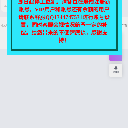
即日起停止更新。请各位在璟播注册新


4年前
0
34
账号，VIP用户和账号还有余额的用户
请联系客服QQ1344747531进行账号设
置，同时客服会视情况给予一定的补
本站所有资源均收集自互联网，仅供个人欣赏交流，如不慎侵犯了您的权益，请联系
我们，我们将尽快处理！
偿。给您带来的不便请原谅，感谢支
Copyright © 2026
舞主播
网站地图
持！
开通
会员
权限
客服