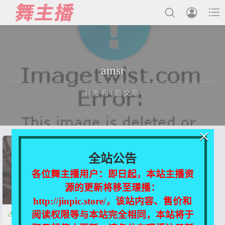



最新发布
amsr
国内主播
共发布1篇文章
国外主播
主播合集
×
充值&解压说明
正在为您加载新内容
全站公告
用户中心
各位舞主播用户：即日起，本站主播资
源的更新将移至璟播：
会员登陆
http://jinpic.store/，该站内容、售价和
阅读权限等与本站完全相同，本站将于

虎牙主播-默指导 amsr [7v/116m]