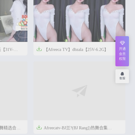

开通
【31V-
【Afreeca TV】dbzala【25V-6.2G】
会员
权限




2年前
0
39
0
64
客服

 热舞精选合集
Afreecatv-BJ兰?(BJ Rang])热舞合集