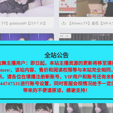

a TV】golaniyule0【21V-7.1G】
【Afreeca TV】金花【24V-4


2年前
0
68
全站公告
位舞主播用户：即日起，本站主播资源的更新将移至璟
jinpic.store/，该站内容、售价和阅读权限等与本站完全
新。请各位在璟播注册新账号，VIP用户和账号还有余
344747531进行账号设置，同时客服会视情况给予一

ca TV】闵智友【36V-4.4G】
【Afreeca TV】罗峰【21V-3
带来的不便请原谅，感谢支持！


2年前
0
46