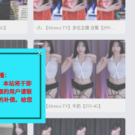

.5G】
【Afreeca TV】多位主播 合集【29V-
5.8G】




2年前
0
43
0
32
×
播：
相同，本站将于即
额的用户请联
定的补偿。给您

.6G】
【Afreeca TV】牛奶【25V-4G】




2年前
0
41
0
46