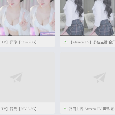

ca TV】邱珍【32V-6.8G】
【Afreeca TV】多位主播 合集
6.4G】


2年前
0
41

ca TV】智贤【26V-6.8G】
韩国主播-Afreeca TV 黑珍