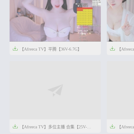


【Afreeca TV】平腾【36V-6.7G】
【Afree


2年前
2年前
0
56


【Afreeca TV】多位主播 合集【25V-
【Afree