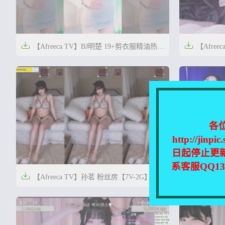


【Afreeca TV】BJ明楚 19+剪衣服精油热舞
【Afreec
【1.8GB】


1年前
1年前
0
18
各
http://
日起停止更
系客服QQ1


【Afreeca TV】孙茗 粉丝房【7V-2G】
【Afree


2年前
2年前
0
61