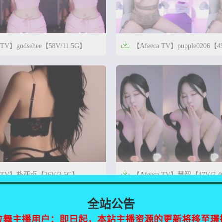

 TV】godsehee【58V/11.5G】
【Afeeca TV】pupple0206【4


1年前
0
17

a TV】朴亚贞【26V/3.5G】
【Afeeca TV】慧智【47V/7.


1年前
0
19
全站公告
位舞主播用户：即日起，本站主播资源的更新将移至璟