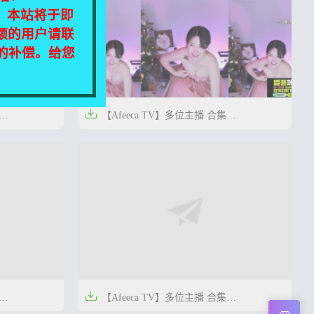
相同，本站将于即
额的用户请联
定的补偿。给您

【Afeeca TV】多位主播 合集
【40V/8.1G】




1年前
0
12
0
14

【Afeeca TV】多位主播 合集