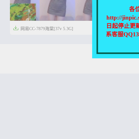
各
http://
日起停止更

网易CC-7879海棠[37v 5.3G]
系客服QQ1


4年前
0
37
本站所有资源均收