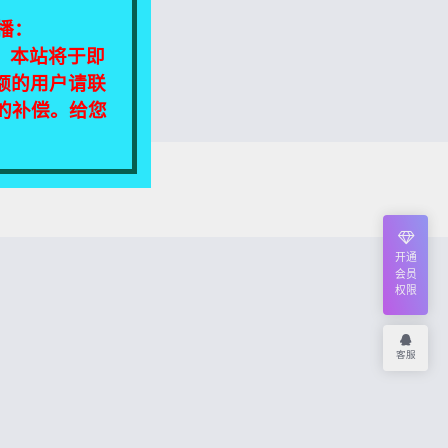
播：
相同，本站将于即
额的用户请联
定的补偿。给您
我们将尽快处理！
开通
会员
权限
客服