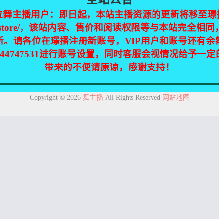
位舞主播用户：即日起，本站主播资源的更新将移至璟
jinpic.store/，该站内容、售价和阅读权限等与本站完全
新。请各位在璟播注册新账号，VIP用户和账号还有余
344747531进行账号设置，同时客服会视情况给予一
带来的不便请原谅，感谢支持！
集自互联网，仅供个人欣赏交流，如不慎侵犯了您的权益，请联系我们，
Copyright © 2026
舞主播
All Rights Reserved
网站地图