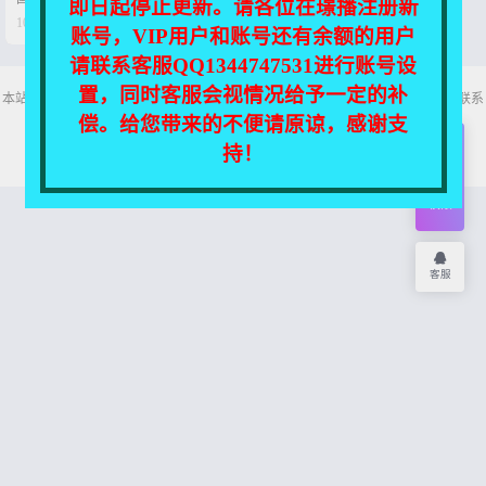
即日起停止更新。请各位在璟播注册新
【29V-4.58G】


10个月前
0
19
账号，VIP用户和账号还有余额的用户
请联系客服QQ1344747531进行账号设
置，同时客服会视情况给予一定的补
本站所有资源均收集自互联网，仅供个人欣赏交流，如不慎侵犯了您的权益，请联系
我们，我们将尽快处理！
偿。给您带来的不便请原谅，感谢支
Copyright © 2026
舞主播
网站地图
持！
开通
会员
权限
客服