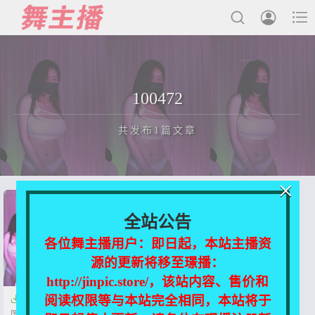



最新发布
100472
国内主播
共发布1篇文章
国外主播
主播合集
×
充值&解压说明
正在为您加载新内容
全站公告
用户中心
各位舞主播用户：即日起，本站主播资
源的更新将移至璟播：
会员登陆
http://jinpic.store/，该站内容、售价和
阅读权限等与本站完全相同，本站将于

【网红主播】100472 吴智林 韩
国高颜极品身材 性感热舞节选